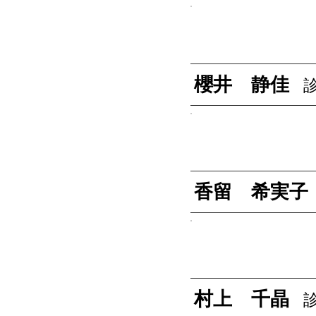
櫻井 静佳
香留 希実子
村上 千晶