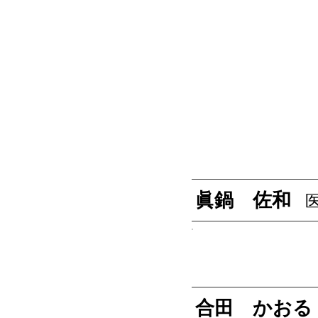
眞鍋 佐和
合田 かおる