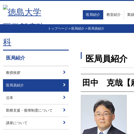
医局紹介
教室紹介
業
教授挨拶
医局員紹介
沿革
勤務支援・復帰制度について
講座について
臨床
教育
抄読会
20
20
20
20
20
科
そ
トップページ
>
医局紹介
>
医局員紹介
医局員紹介
医局紹介
教授挨拶
田中 克哉【
医局員紹介
沿革
勤務支援・復帰制度について
講座について