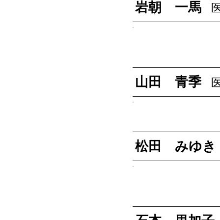
岩朝 一馬
山田 青季
松田 みゆき