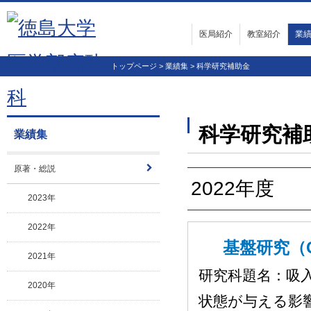
医局紹介
教室紹介
業
教授挨拶
医局員紹介
沿革
勤務支援・復帰制度について
講座について
臨床
教育
抄読会
20
20
20
20
20
科
そ
トップページ
>
業績集
>
科学研究補助金
科学研究補
業績集
原著・総説
2022年度
2023年
2022年
基盤研究（C
2021年
研究科題名：吸入
2020年
状態が与える影