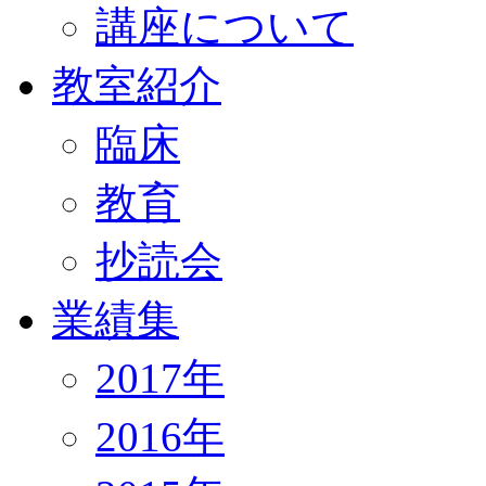
講座について
教室紹介
臨床
教育
抄読会
業績集
2017年
2016年